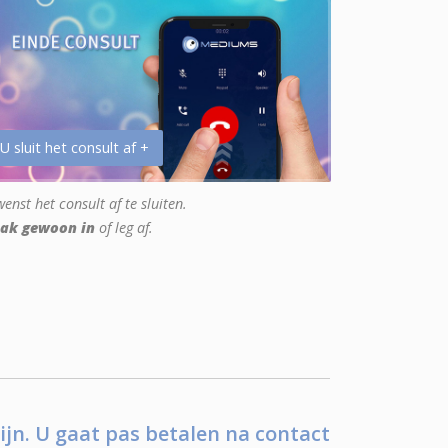
 U sluit het consult af +
enst het consult af te sluiten.
ak gewoon in
of leg af.
ijn. U gaat pas betalen na contact