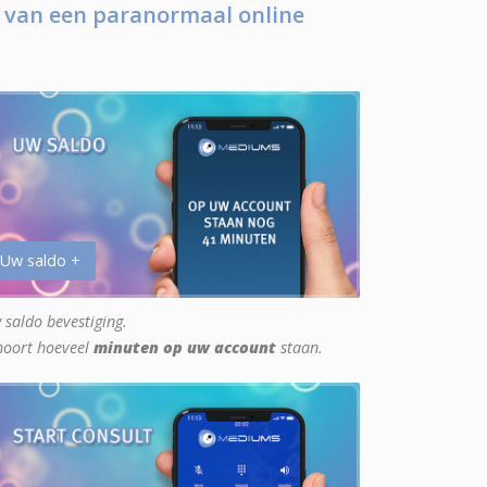
 van een paranormaal online
 Uw saldo +
 saldo bevestiging.
hoort hoeveel
minuten op uw account
staan.