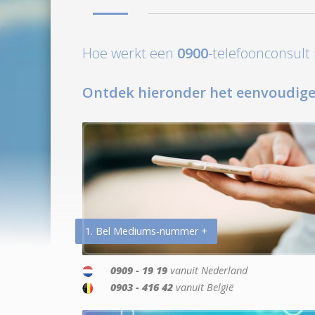
Hoe werkt een
0900
-telefoonconsul
Ontdek hieronder het eenvoudige
1. Bel Mediums-nummer +
0909 - 19 19
vanuit Nederland
0903 - 416 42
vanuit België