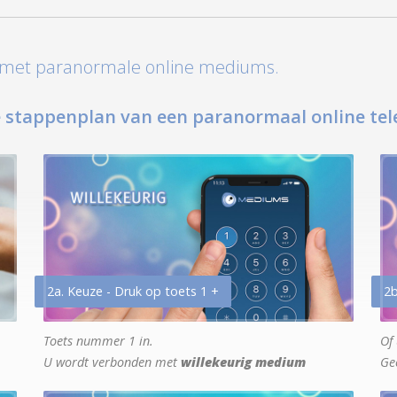
t met paranormale online mediums.
 stappenplan van een paranormaal online tel
2a. Keuze - Druk op toets 1 +
2b
Toets nummer 1 in.
Of 
U wordt verbonden met
willekeurig medium
Ge