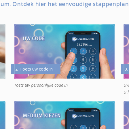
um. Ontdek hier het eenvoudige stappenplan
2. Toets uw code in +
3.
Toets uw persoonlijke code in.
Uw
U 