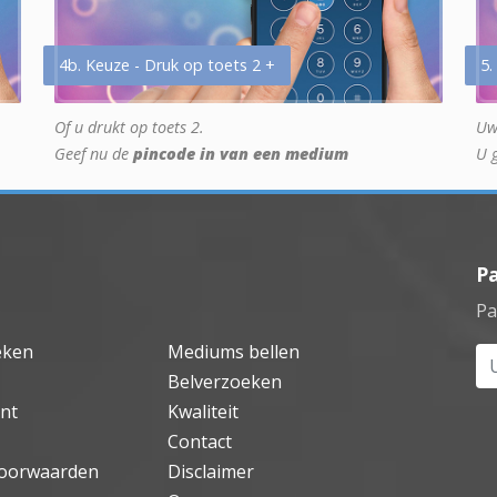
4b. Keuze - Druk op toets 2 +
5.
Of u drukt op toets 2.
Uw
Geef nu de
pincode in van een medium
U 
P
Pa
eken
Mediums bellen
Uw
Belverzoeken
nt
Kwaliteit
Contact
oorwaarden
Disclaimer