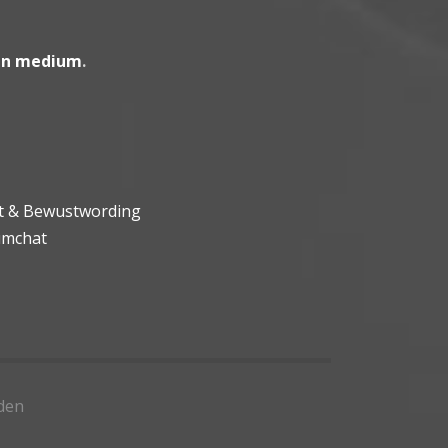
en medium
.
ht & Bewustwording
umchat
den