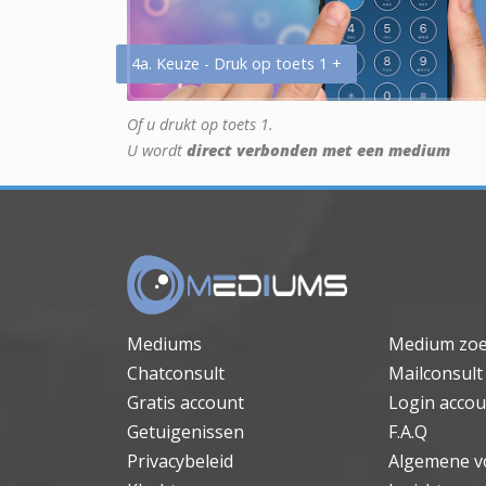
4a. Keuze - Druk op toets 1 +
Of u drukt op toets 1.
U wordt
direct verbonden met een medium
Mediums
Medium zo
Chatconsult
Mailconsult
Gratis account
Login accou
Getuigenissen
F.A.Q
Privacybeleid
Algemene v