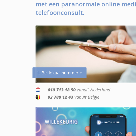
met een paranormale online medi
telefoonconsult.
1. Bel lokaal nummer +
010 713 18 50
vanuit Nederland
02 788 12 43
vanuit België