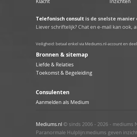
Klacht
Inzichten
Telefonisch consult
is de snelste manier
Liever schriftelijk? Chat en e-mail kan ook, al
Veiligheid: betaal enkel via Mediums.nl-account en de
Bronnen & sitemap
Liefde & Relaties
Toekomst & Begeleiding
Consulenten
Aanmelden als Medium
Mediums.nl
© sinds 2006 - 2026
- mediums N
Paranormale Hulplijn:mediums geven inzich