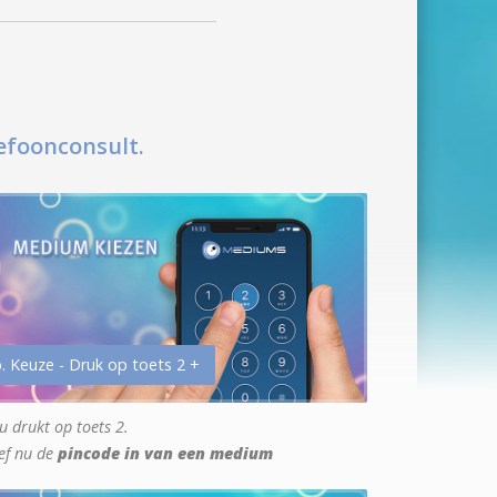
efoonconsult.
. Keuze - Druk op toets 2 +
u drukt op toets 2.
ef nu de
pincode in van een medium