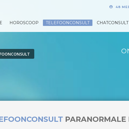
48 ME
E
HOROSCOOP
TELEFOONCONSULT
CHATCONSULT
O
EFOONCONSULT
LEFOONCONSULT
PARANORMALE 