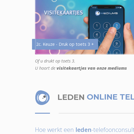
2c. Keuze - Druk op toets 3 +
Of u drukt op toets 3.
U hoort de
visitekaartjes van onze mediums
LEDEN
ONLINE TE
Hoe werkt een
leden
-telefoonconsult