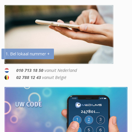
1. Bel lokaal nummer +
010 713 18 50
vanuit Nederland
02 788 12 43
vanuit België