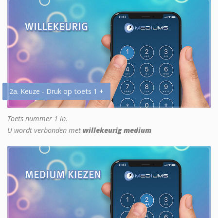
2a. Keuze - Druk op toets 1 +
Toets nummer 1 in.
U wordt verbonden met
willekeurig medium