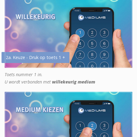
2a. Keuze - Druk op toets 1 +
Toets nummer 1 in.
U wordt verbonden met
willekeurig medium