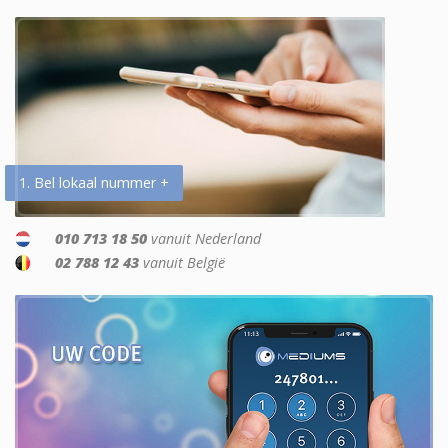
1. Bel lokaal nummer +
010 713 18 50
vanuit Nederland
02 788 12 43
vanuit België