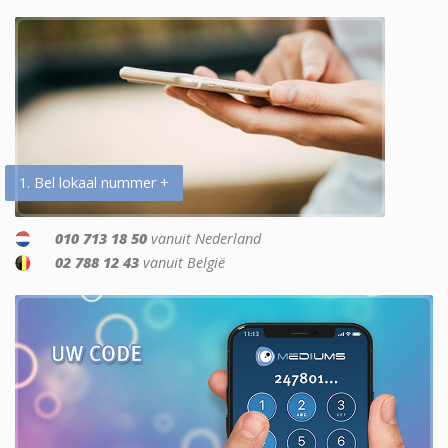
1. Bel lokaal nummer +
010 713 18 50
vanuit Nederland
02 788 12 43
vanuit België