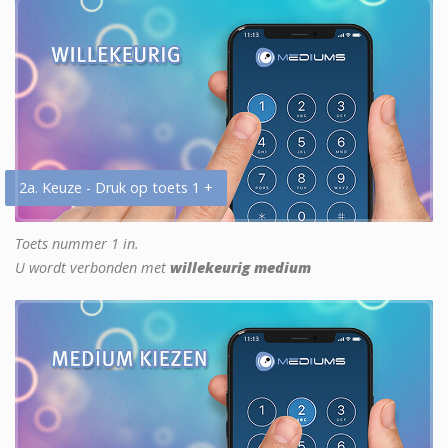
2a. Keuze - Druk op toets 1 +
Toets nummer 1 in.
U wordt verbonden met
willekeurig medium