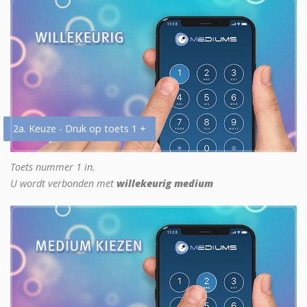
2a. Keuze - Druk op toets 1 +
Toets nummer 1 in.
U wordt verbonden met
willekeurig medium