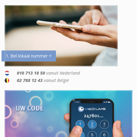
1. Bel lokaal nummer +
010 713 18 50
vanuit Nederland
02 788 12 43
vanuit België