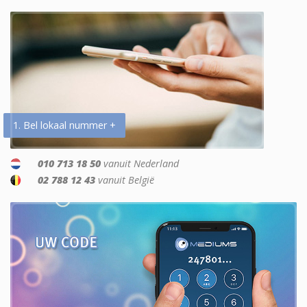
1. Bel lokaal nummer +
010 713 18 50
vanuit Nederland
02 788 12 43
vanuit België