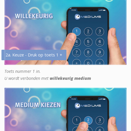
2a. Keuze - Druk op toets 1 +
Toets nummer 1 in.
U wordt verbonden met
willekeurig medium