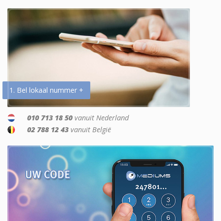
1. Bel lokaal nummer +
010 713 18 50
vanuit Nederland
02 788 12 43
vanuit België