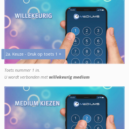
2a. Keuze - Druk op toets 1 +
Toets nummer 1 in.
U wordt verbonden met
willekeurig medium