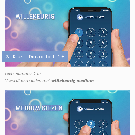
2a. Keuze - Druk op toets 1 +
Toets nummer 1 in.
U wordt verbonden met
willekeurig medium