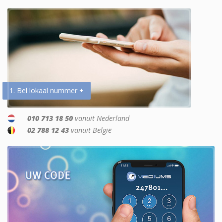
1. Bel lokaal nummer +
010 713 18 50
vanuit Nederland
02 788 12 43
vanuit België